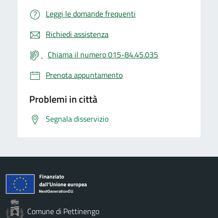
Leggi le domande frequenti
Richiedi assistenza
Chiama il numero 015-84.45.035
Prenota appuntamento
Problemi in città
Segnala disservizio
Comune di Pettinengo