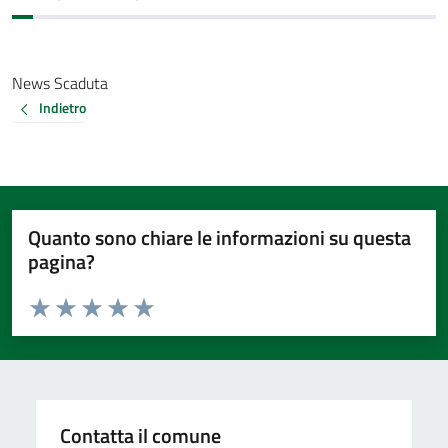
News Scaduta
Indietro
Quanto sono chiare le informazioni su questa
pagina?
Valuta da 1 a 5 stelle la pagina
Valuta 1 stelle su 5
Valuta 2 stelle su 5
Valuta 3 stelle su 5
Valuta 4 stelle su 5
Valuta 5 stelle su 5
Contatta il comune