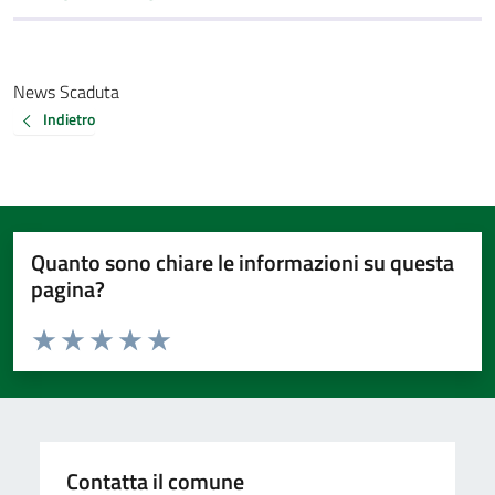
News Scaduta
Indietro
Quanto sono chiare le informazioni su questa
pagina?
Valuta da 1 a 5 stelle la pagina
Valuta 1 stelle su 5
Valuta 2 stelle su 5
Valuta 3 stelle su 5
Valuta 4 stelle su 5
Valuta 5 stelle su 5
Contatta il comune