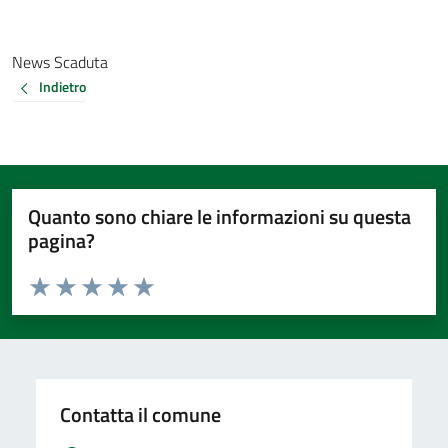
News Scaduta
Indietro
Quanto sono chiare le informazioni su questa
pagina?
Valuta da 1 a 5 stelle la pagina
Valuta 1 stelle su 5
Valuta 2 stelle su 5
Valuta 3 stelle su 5
Valuta 4 stelle su 5
Valuta 5 stelle su 5
Contatta il comune