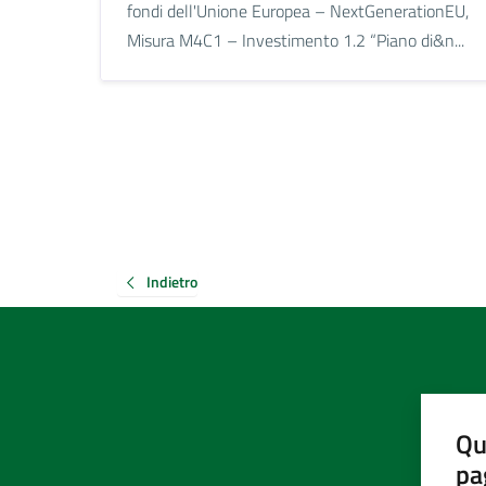
fondi dell'Unione Europea – NextGenerationEU,
Misura M4C1 – Investimento 1.2 “Piano di&n...
Indietro
Qu
pa