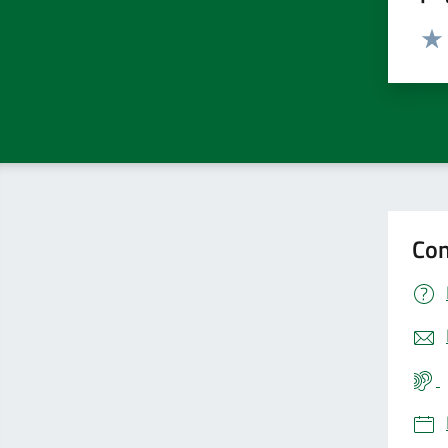
Valut
Valu
Con