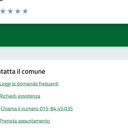
a da 1 a 5 stelle la pagina
ta 1 stelle su 5
Valuta 2 stelle su 5
Valuta 3 stelle su 5
Valuta 4 stelle su 5
Valuta 5 stelle su 5
tatta il comune
Leggi le domande frequenti
Richiedi assistenza
Chiama il numero 015-84.45.035
Prenota appuntamento