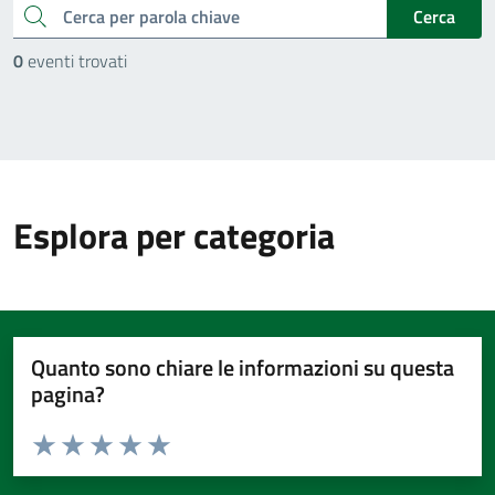
cerca
Cerca
0
eventi trovati
Esplora per categoria
Quanto sono chiare le informazioni su questa
pagina?
Valuta da 1 a 5 stelle la pagina
Valuta 1 stelle su 5
Valuta 2 stelle su 5
Valuta 3 stelle su 5
Valuta 4 stelle su 5
Valuta 5 stelle su 5