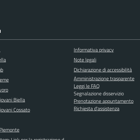
I
a
Informativa privacy
lla
Note legali
ub
Dichiarazione di accessibilità
Amministrazione trasparente
sieme
Leggi le FAQ
voro
Segnalazione disservizio
ovani Biella
Prenotazione appuntamento
Richiesta d'assistenza
iovani Cossato
 Piemonte
tem: Link per la registrazione d