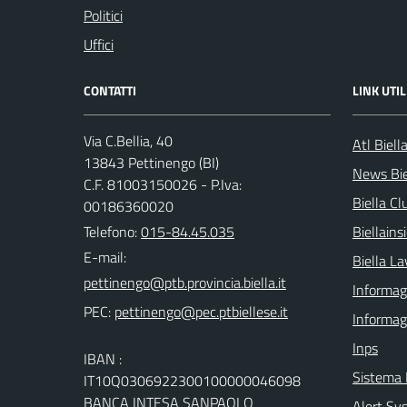
Politici
Uffici
CONTATTI
LINK UTIL
Via C.Bellia, 40
Atl Biell
13843 Pettinengo (BI)
News Bie
C.F. 81003150026 - P.Iva:
Biella Cl
00186360020
Telefono:
015-84.45.035
Biellain
E-mail:
Biella La
Informagi
PEC:
Informag
Inps
IBAN :
Sistema
IT10Q0306922300100000046098
BANCA INTESA SANPAOLO
Alert Sys