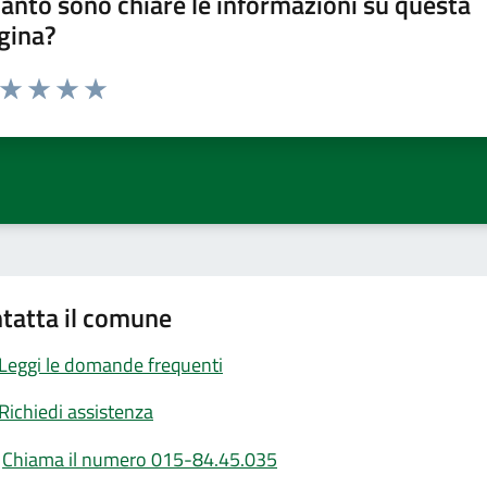
anto sono chiare le informazioni su questa
gina?
a da 1 a 5 stelle la pagina
ta 1 stelle su 5
Valuta 2 stelle su 5
Valuta 3 stelle su 5
Valuta 4 stelle su 5
Valuta 5 stelle su 5
tatta il comune
Leggi le domande frequenti
Richiedi assistenza
Chiama il numero 015-84.45.035