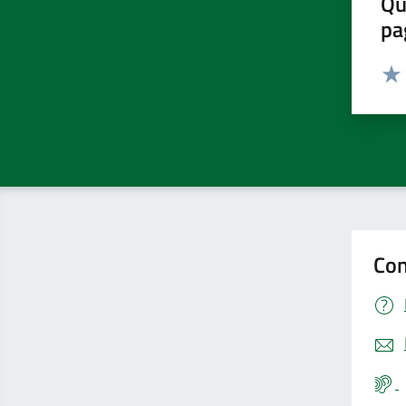
Qu
pa
Valut
Valu
Con