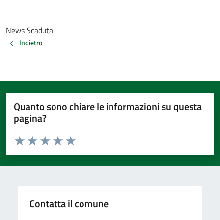
News Scaduta
Indietro
Quanto sono chiare le informazioni su questa
pagina?
Valuta da 1 a 5 stelle la pagina
Valuta 1 stelle su 5
Valuta 2 stelle su 5
Valuta 3 stelle su 5
Valuta 4 stelle su 5
Valuta 5 stelle su 5
Contatta il comune