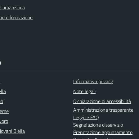
 urbanistica
ne e formazione
I
a
Informativa privacy
lla
Note legali
ub
Dichiarazione di accessibilità
Amministrazione trasparente
sieme
Leggi le FAQ
voro
Segnalazione disservizio
ovani Biella
Prenotazione appuntamento