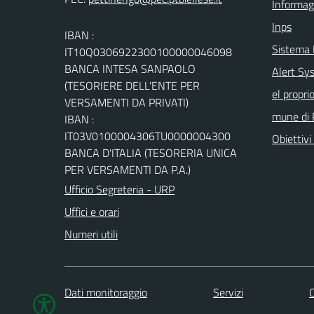
Informag
Inps
IBAN :
Sistema
IT10Q0306922300100000046098
BANCA INTESA SANPAOLO
Alert Sys
(TESORIERE DELL'ENTE PER
el propri
VERSAMENTI DA PRIVATI)
mune di 
IBAN :
IT03V0100004306TU0000004300
Obiettivi 
BANCA D'ITALIA (TESORERIA UNICA
PER VERSAMENTI DA P.A.)
Ufficio Segreteria - URP
Uffici e orari
Numeri utili
Dati monitoraggio
Servizi
C