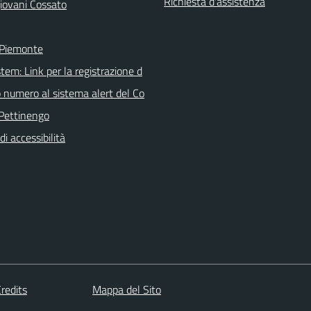
Richiesta d'assistenza
iovani Cossato
 Piemonte
tem: Link per la registrazione d
o numero al sistema alert del Co
Pettinengo
di accessibilità
redits
Mappa del Sito