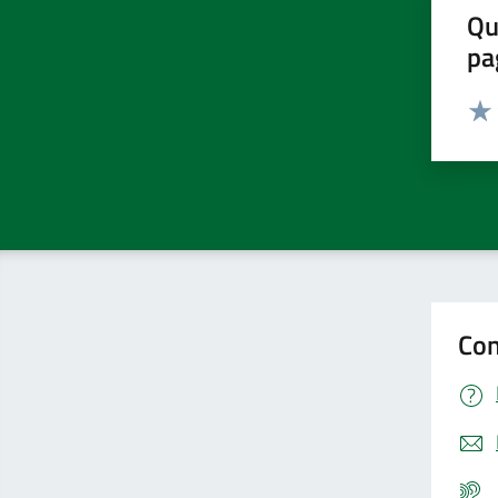
Qu
pa
Valut
Valu
Con