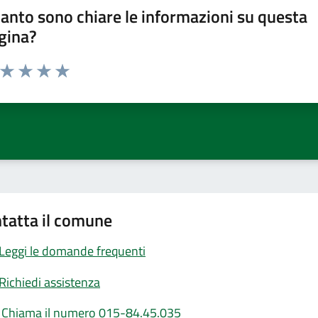
anto sono chiare le informazioni su questa
gina?
a da 1 a 5 stelle la pagina
ta 1 stelle su 5
Valuta 2 stelle su 5
Valuta 3 stelle su 5
Valuta 4 stelle su 5
Valuta 5 stelle su 5
tatta il comune
Leggi le domande frequenti
Richiedi assistenza
Chiama il numero 015-84.45.035