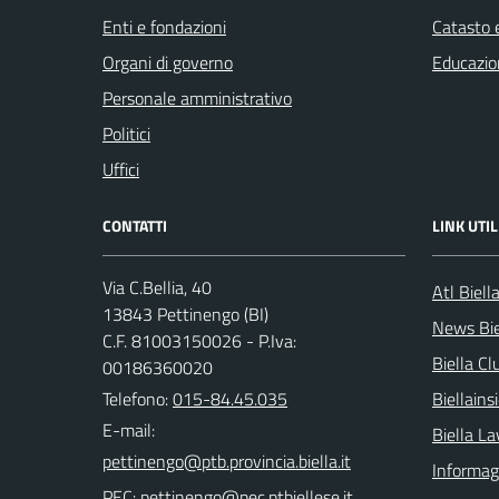
Enti e fondazioni
Catasto e
Organi di governo
Educazio
Personale amministrativo
Politici
Uffici
CONTATTI
LINK UTIL
Via C.Bellia, 40
Atl Biell
13843 Pettinengo (BI)
News Bie
C.F. 81003150026 - P.Iva:
Biella Cl
00186360020
Telefono:
015-84.45.035
Biellain
E-mail:
Biella La
Informagi
PEC: