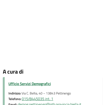
A cura di
Ufficio Servizi Demografici
Indirizzo:
Via C. Bellia, 40 – 13843 Pettinengo
015/8445035 int. 1
Telefono:
demog.pettinengo@ptb.provincia.biella.it
Email: