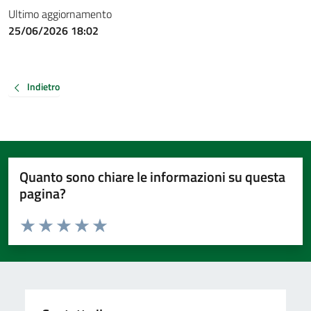
Ultimo aggiornamento
25/06/2026 18:02
Indietro
Quanto sono chiare le informazioni su questa
pagina?
Valuta da 1 a 5 stelle la pagina
Valuta 1 stelle su 5
Valuta 2 stelle su 5
Valuta 3 stelle su 5
Valuta 4 stelle su 5
Valuta 5 stelle su 5