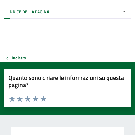
INDICE DELLA PAGINA
Indietro
Quanto sono chiare le informazioni su questa
pagina?
Valuta da 1 a 5 stelle la pagina
Valuta 1 stelle su 5
Valuta 2 stelle su 5
Valuta 3 stelle su 5
Valuta 4 stelle su 5
Valuta 5 stelle su 5