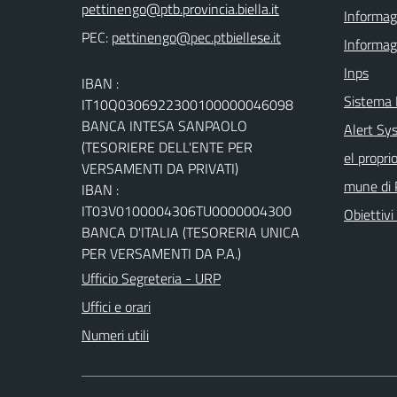
Informagi
PEC:
Informag
Inps
IBAN :
Sistema
IT10Q0306922300100000046098
BANCA INTESA SANPAOLO
Alert Sys
(TESORIERE DELL'ENTE PER
el propri
VERSAMENTI DA PRIVATI)
mune di 
IBAN :
IT03V0100004306TU0000004300
Obiettivi 
BANCA D'ITALIA (TESORERIA UNICA
PER VERSAMENTI DA P.A.)
Ufficio Segreteria - URP
Uffici e orari
Numeri utili