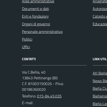
Aree amministrative
Anagrafe 
Documenti e dati
Autorizza
Enti e fondazioni
Catasto e
Organi di governo
Educazio
Personale amministrativo
Politici
Uffici
CONTATTI
LINK UTIL
Via C.Bellia, 40
Atl Biell
13843 Pettinengo (BI)
News Bie
C.F. 81003150026 - P.Iva:
Biella Cl
00186360020
Telefono:
015-84.45.035
Biellain
E-mail:
Biella La