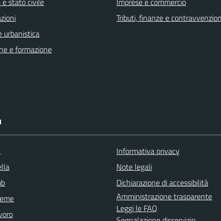
e stato civile
Imprese e commercio
zioni
Tributi, finanze e contravvenzion
 urbanistica
ne e formazione
I
a
Informativa privacy
lla
Note legali
ub
Dichiarazione di accessibilità
Amministrazione trasparente
sieme
Leggi le FAQ
voro
Segnalazione disservizio