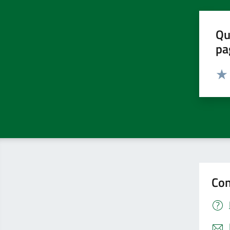
Qu
pa
Valut
Valu
Con