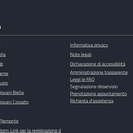
I
a
Informativa privacy
lla
Note legali
ub
Dichiarazione di accessibilità
Amministrazione trasparente
sieme
Leggi le FAQ
voro
Segnalazione disservizio
ovani Biella
Prenotazione appuntamento
Richiesta d'assistenza
iovani Cossato
 Piemonte
tem: Link per la registrazione d