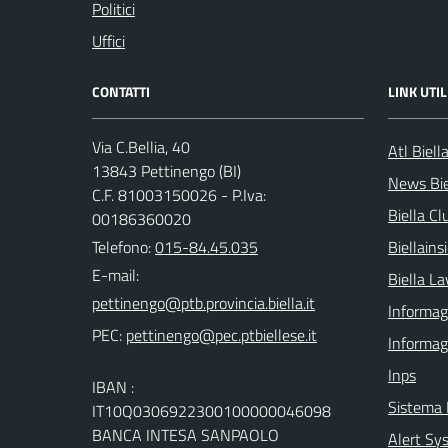
Politici
Uffici
CONTATTI
LINK UTIL
Via C.Bellia, 40
Atl Biell
13843 Pettinengo (BI)
News Bie
C.F. 81003150026 - P.Iva:
Biella Cl
00186360020
Telefono:
015-84.45.035
Biellain
E-mail:
Biella La
Informagi
PEC:
Informag
Inps
IBAN :
Sistema
IT10Q0306922300100000046098
BANCA INTESA SANPAOLO
Alert Sys