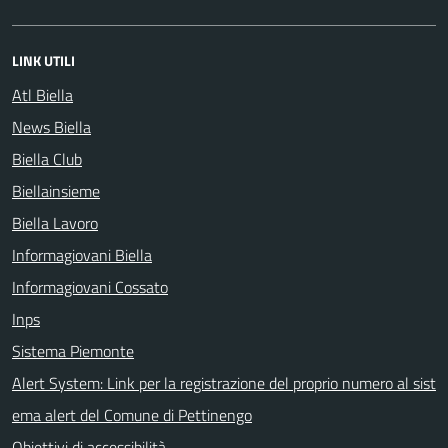
LINK UTILI
Atl Biella
News Biella
Biella Club
Biellainsieme
Biella Lavoro
Informagiovani Biella
Informagiovani Cossato
Inps
Sistema Piemonte
Alert System: Link per la registrazione del proprio numero al sist
ema alert del Comune di Pettinengo
Obiettivi di accessibilità