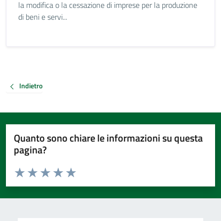
la modifica o la cessazione di imprese per la produzione
di beni e servi...
Indietro
Quanto sono chiare le informazioni su questa
pagina?
Valuta da 1 a 5 stelle la pagina
Valuta 1 stelle su 5
Valuta 2 stelle su 5
Valuta 3 stelle su 5
Valuta 4 stelle su 5
Valuta 5 stelle su 5