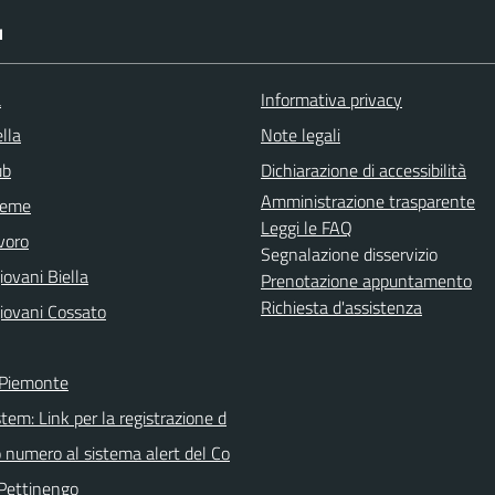
I
a
Informativa privacy
lla
Note legali
ub
Dichiarazione di accessibilità
Amministrazione trasparente
sieme
Leggi le FAQ
voro
Segnalazione disservizio
ovani Biella
Prenotazione appuntamento
Richiesta d'assistenza
iovani Cossato
 Piemonte
tem: Link per la registrazione d
o numero al sistema alert del Co
Pettinengo