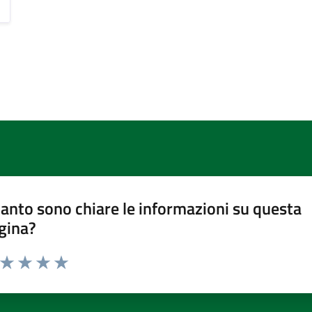
anto sono chiare le informazioni su questa
gina?
a da 1 a 5 stelle la pagina
ta 1 stelle su 5
Valuta 2 stelle su 5
Valuta 3 stelle su 5
Valuta 4 stelle su 5
Valuta 5 stelle su 5