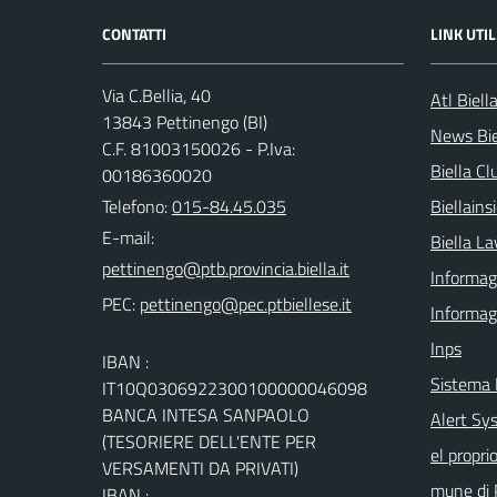
CONTATTI
LINK UTIL
Via C.Bellia, 40
Atl Biell
13843 Pettinengo (BI)
News Bie
C.F. 81003150026 - P.Iva:
Biella Cl
00186360020
Telefono:
015-84.45.035
Biellain
E-mail:
Biella La
Informagi
PEC:
Informag
Inps
IBAN :
Sistema
IT10Q0306922300100000046098
BANCA INTESA SANPAOLO
Alert Sys
(TESORIERE DELL'ENTE PER
el propri
VERSAMENTI DA PRIVATI)
mune di 
IBAN :