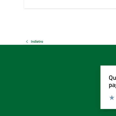
Indietro
Qu
pa
Valut
Valu