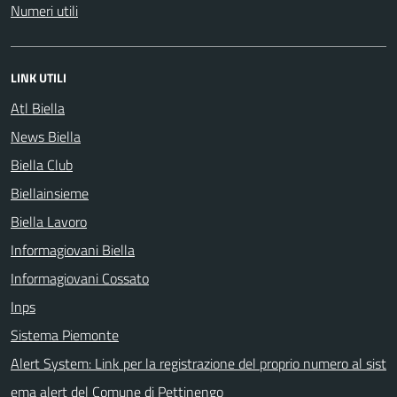
Numeri utili
LINK UTILI
Atl Biella
News Biella
Biella Club
Biellainsieme
Biella Lavoro
Informagiovani Biella
Informagiovani Cossato
Inps
Sistema Piemonte
Alert System: Link per la registrazione del proprio numero al sist
ema alert del Comune di Pettinengo