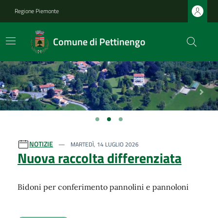
Regione Piemonte
Comune di Pettinengo
Previous
Next
Ultime notizie
NOTIZIE
MARTEDÌ, 14 LUGLIO 2026
Nuova raccolta differenziata
Bidoni per conferimento pannolini e pannoloni