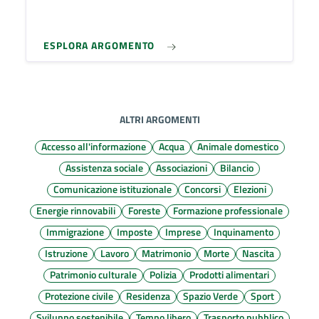
ESPLORA ARGOMENTO
ALTRI ARGOMENTI
Accesso all'informazione
Acqua
Animale domestico
Assistenza sociale
Associazioni
Bilancio
Comunicazione istituzionale
Concorsi
Elezioni
Energie rinnovabili
Foreste
Formazione professionale
Immigrazione
Imposte
Imprese
Inquinamento
Istruzione
Lavoro
Matrimonio
Morte
Nascita
Patrimonio culturale
Polizia
Prodotti alimentari
Protezione civile
Residenza
Spazio Verde
Sport
Sviluppo sostenibile
Tempo libero
Trasporto pubblico