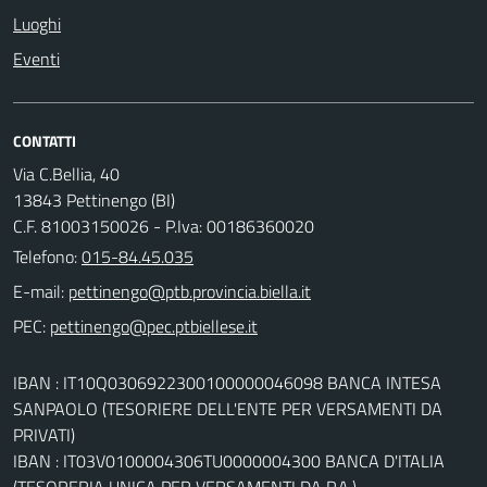
Luoghi
Eventi
CONTATTI
Via C.Bellia, 40
13843 Pettinengo (BI)
C.F. 81003150026 - P.Iva: 00186360020
Telefono:
015-84.45.035
E-mail:
PEC:
IBAN : IT10Q0306922300100000046098 BANCA INTESA
SANPAOLO (TESORIERE DELL'ENTE PER VERSAMENTI DA
PRIVATI)
IBAN : IT03V0100004306TU0000004300 BANCA D'ITALIA
(TESORERIA UNICA PER VERSAMENTI DA P.A.)